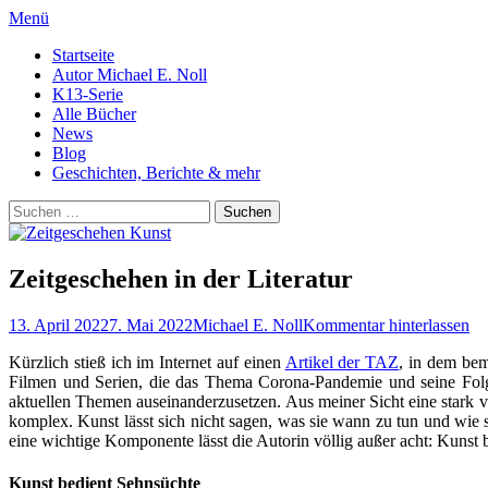
Menü
Primäres
Zum
mnbooks.de
Startseite
Geschichten von Autor Michael E. Noll
Inhalt
Autor Michael E. Noll
Menü
springen
K13-Serie
Alle Bücher
News
Blog
Geschichten, Berichte & mehr
Suchen
Suchen
nach:
Zeitgeschehen in der Literatur
Veröffentlicht
Autor
13. April 2022
7. Mai 2022
Michael E. Noll
Kommentar hinterlassen
am
Kürzlich stieß ich im Internet auf einen
Artikel der TAZ
, in dem bem
Filmen und Serien, die das Thema Corona-Pandemie und seine Folgen
aktuellen Themen auseinanderzusetzen. Aus meiner Sicht eine stark ve
komplex. Kunst lässt sich nicht sagen, was sie wann zu tun und wie 
eine wichtige Komponente lässt die Autorin völlig außer acht: Kunst b
Kunst bedient Sehnsüchte