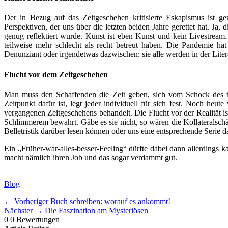
Der in Bezug auf das Zeitgeschehen kritisierte Eskapismus ist g
Perspektiven, der uns über die letzten beiden Jahre gerettet hat. J
genug reflektiert wurde. Kunst ist eben Kunst und kein Livestrea
teilweise mehr schlecht als recht betreut haben. Die Pandemie hat
Denunziant oder irgendetwas dazwischen; sie alle werden in der Liter
Flucht vor dem Zeitgeschehen
Man muss den Schaffenden die Zeit geben, sich vom Schock des tei
Zeitpunkt dafür ist, legt jeder individuell für sich fest. Noch h
vergangenen Zeitgeschehens behandelt. Die Flucht vor der Realität is
Schlimmerem bewahrt. Gäbe es sie nicht, so wären die Kollateralsch
Belletristik darüber lesen können oder uns eine entsprechende Serie 
Ein „Früher-war-alles-besser-Feeling“ dürfte dabei dann allerdings
macht nämlich ihren Job und das sogar verdammt gut.
Kategorien
Blog
Beitragsnavigation
Vorheriger
← Vorheriger
Buch schreiben: worauf es ankommt!
Nächster
Beitrag:
Nächster →
Die Faszination am Mysteriösen
Beitrag:
0
0
Bewertungen