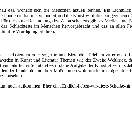
enau das, wonach sich die Menschen aktuell sehnen. Ein Lichtblic
a, die Pandemie hat uns verändert und die Kunst wird dies zu gegebene
m. Für die akute Behandlung des Zeitgeschehens gibt es Medien und N
 das Schlechteste im Menschen hervorgebracht und das an allen Front
atur ihre Würdigung erfahren.
ls belastenden oder sogar traumatisierenden Erlebten zu erholen. Er
eute werden in Kunst und Literatur Themen wie der Zweite Weltkrieg
t ein natürlicher Schutzreflex und die Aufgabe der Kunst ist es, uns da
äden der Pandemie und ihrer Maßnahmen wohl noch um einiges drastisch
dazu ansehen.
 kaum noch aufkommen. Eher ein „Endlich-haben-wir-diese-Scheiße-hint