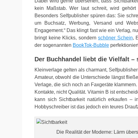
Dabei wird gerne übersehen, dass Sichtbarkeit
kein Maßstab. Wer laut schreit, wird gehört 
Besonders Selfpublisher spüren das: Sie schrei
um Buchsatz, Werbung, Versand und Websi
Engagement.“ Das klingt fast wie ein Verlag, n
bringt keine Klicks, sondern
schöner Schein
, 
der sogenannten
BookTok-Bubble
perfektioniert
Der Buchhandel liebt die Vielfalt – 
Kleinverlage gelten als charmant, Selfpublisher
Amateur, obwohl die Unterschiede längst fließe
Verlage, die sich noch an Faxgeräte klammern. 
Kontakte, nicht Qualität. Vitamin B ist entsche
kann sich Sichtbarkeit natürlich erkaufen –
Hobbyschreiber ist das jedoch ein teures Drauf
Die Realität der Moderne: Lärm überstr