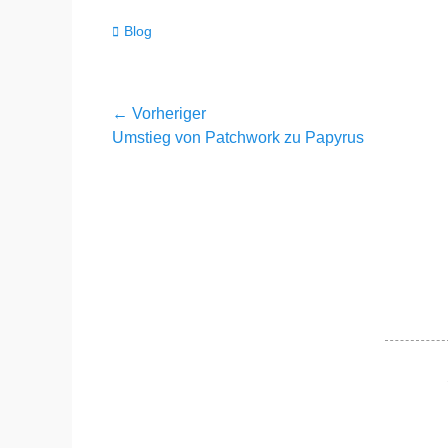
Kategorien
Blog
Beitragsnavigation
← Vorheriger
Vorheriger
Umstieg von Patchwork zu Papyrus
Beitrag: