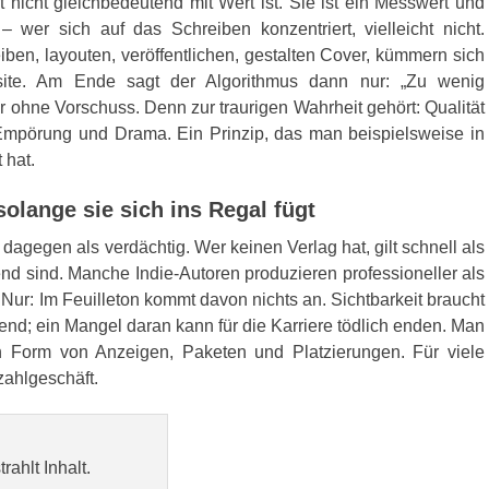
 nicht gleichbedeutend mit Wert ist. Sie ist ein Messwert und
– wer sich auf das Schreiben konzentriert, vielleicht nicht.
ben, layouten, veröffentlichen, gestalten Cover, kümmern sich
te. Am Ende sagt der Algorithmus dann nur: „Zu wenig
ur ohne Vorschuss. Denn zur traurigen Wahrheit gehört: Qualität
Empörung und Drama. Ein Prinzip, das man beispielsweise in
 hat.
solange sie sich ins Regal fügt
 dagegen als verdächtig. Wer keinen Verlag hat, gilt schnell als
nd sind. Manche Indie-Autoren produzieren professioneller als
Nur: Im Feuilleton kommt davon nichts an. Sichtbarkeit braucht
idend; ein Mangel daran kann für die Karriere tödlich enden. Man
 in Form von Anzeigen, Paketen und Platzierungen. Für viele
zahlgeschäft.
ahlt Inhalt.