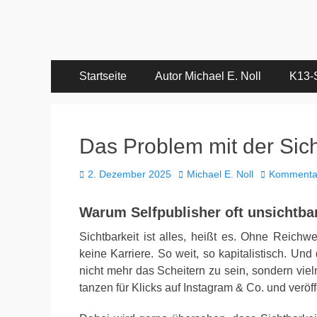
mnbooks.de
Geschichten von Autor Michael E. Noll
Primäres
Zum
Startseite
Autor Michael E. Noll
K13-
Inhalt
Menü
springen
Das Problem mit der Sich
Veröffentlicht
Autor
2. Dezember 2025
Michael E. Noll
Kommentar
am
Warum Selfpublisher oft unsichtba
Sichtbarkeit ist alles, heißt es. Ohne Reich
keine Karriere. So weit, so kapitalistisch. Un
nicht mehr das Scheitern zu sein, sondern vie
tanzen für Klicks auf Instagram & Co. und veröf